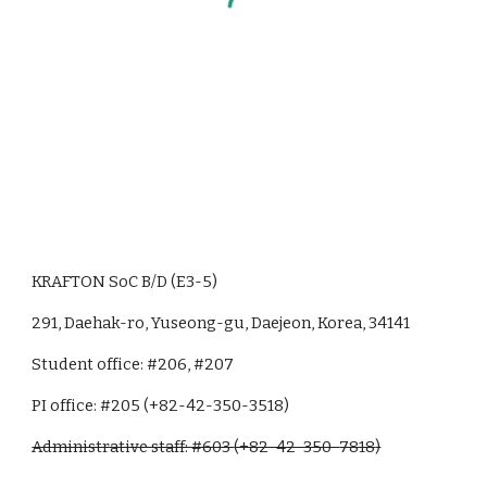
KRAFTON SoC B/D (E3-5)
291, Daehak-ro, Yuseong-gu, Daejeon, Korea,
34141
Student office:
#206
,
#207
PI office: #205 (+82-42-350-3518)
Administrative staff: #603
(+82-42-350-
7818
)